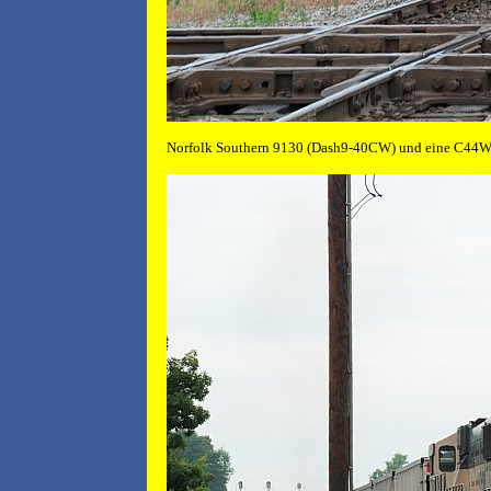
Norfolk Southern 9130 (Dash9-40CW) und eine C44W i